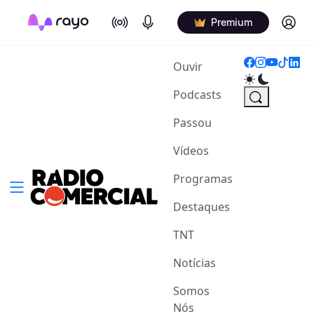
On Air
Podcasts
Log in
Premium
(current)
Ouvir
Podcasts
Passou
Vídeos
Programas
Destaques
TNT
Notícias
Somos
Nós