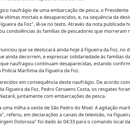
ágico naufrágio de uma embarcação de pesca, o Presidente
e vítimas mortais e desaparecidos, e, na sequência da des
gueira da Foz", lê-se no texto. Através da nota publicada h
iou condolências às famílias de pescadores que morreram 
unciou que se deslocará ainda hoje à Figueira da Foz, no di
ue ainda decorrem, e expressar solidariedade às famílias da
 que naufragou continuam desaparecidas, estando confirm
Polícia Marítima da Figueira da Foz.
parecidos em consequência deste naufrágio. De acordo com
da Figueira da Foz, Pedro Cervaens Costa, os resgates fora
da Nazaré, juntamente com embarcações de pesca.
a uma milha a oeste de São Pedro do Moel. A agitação mar
, referiu, em declarações a canais de televisão, na Figueir
rgem Dolorosa" foi dado às 04:33 para o comando local da 