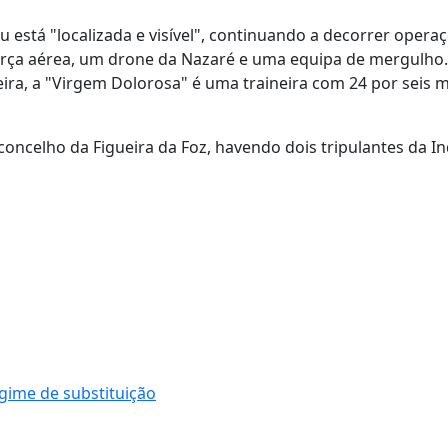
está "localizada e visível", continuando a decorrer opera
força aérea, um drone da Nazaré e uma equipa de mergulho
ira, a "Virgem Dolorosa" é uma traineira com 24 por seis m
ncelho da Figueira da Foz, havendo dois tripulantes da In
gime de substituição