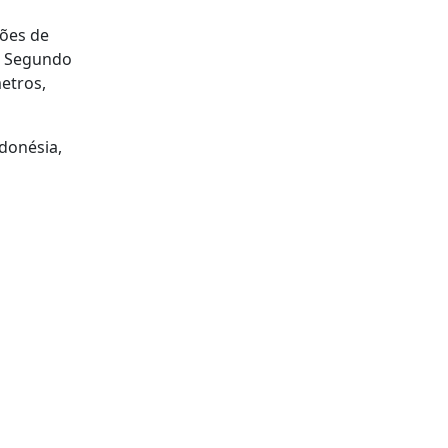
ções de
. Segundo
etros,
donésia,