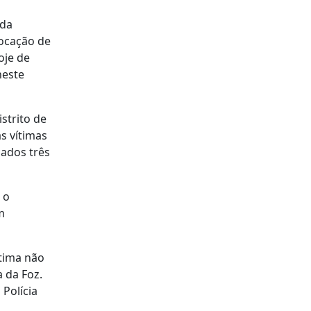
 da
locação de
oje de
neste
strito de
s vítimas
ados três
 o
m
ítima não
a da Foz.
Polícia