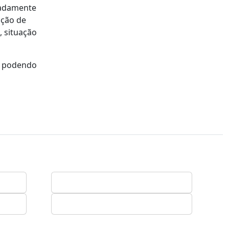
meadamente
ação de
, situação
, podendo