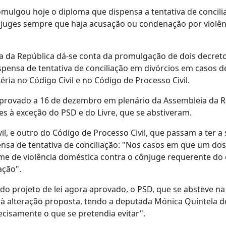
mulgou hoje o diploma que dispensa a tentativa de concili
juges sempre que haja acusação ou condenação por violên
ia da República dá-se conta da promulgação de dois decret
ispensa de tentativa de conciliação em divórcios em casos d
ria no Código Civil e no Código de Processo Civil.
 foi aprovado a 16 de dezembro em plenário da Assembleia da 
s à exceção do PSD e do Livre, que se abstiveram.
ivil, e outro do Código de Processo Civil, que passam a ter a
ensa de tentativa de conciliação: "Nos casos em que um do
me de violência doméstica contra o cônjuge requerente do 
ação".
do projeto de lei agora aprovado, o PSD, que se absteve na
 à alteração proposta, tendo a deputada Mónica Quintela 
ecisamente o que se pretendia evitar".