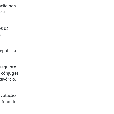
ação nos
cia
os da
e
República
 seguinte
s cônjuges
divórcio,
 votação
defendido