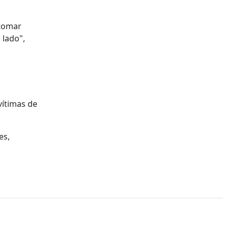
 tomar
 lado",
vítimas de
es,