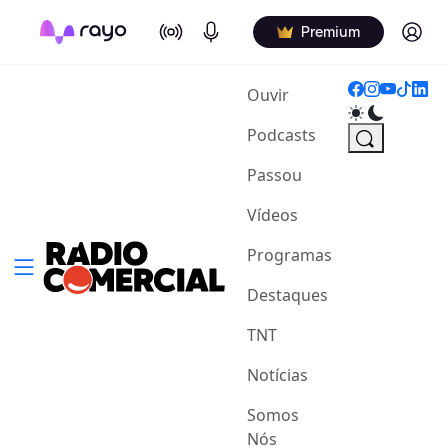
On Air
Podcasts
Log in
Premium
(current)
Ouvir
Podcasts
Passou
Vídeos
Programas
Destaques
TNT
Notícias
Somos
Nós