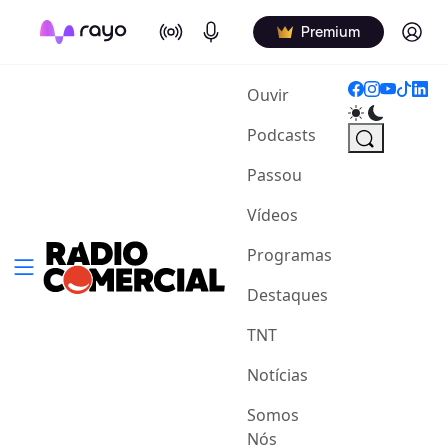
On Air
Podcasts
Log in
Premium
(current)
Ouvir
Podcasts
Passou
Vídeos
Programas
Destaques
TNT
Notícias
Somos
Nós