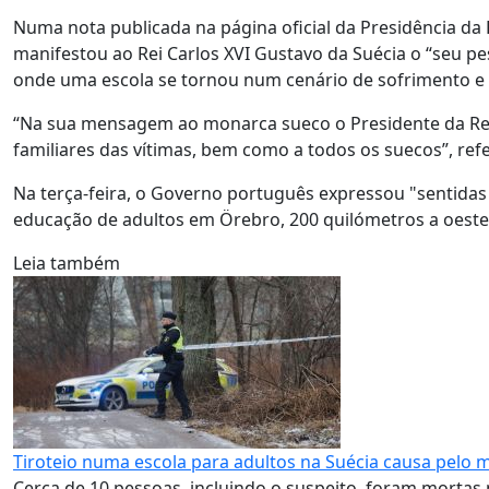
Numa nota publicada na página oficial da Presidência da
manifestou ao Rei Carlos XVI Gustavo da Suécia o “seu p
onde uma escola se tornou num cenário de sofrimento e 
“Na sua mensagem ao monarca sueco o Presidente da Repú
familiares das vítimas, bem como a todos os suecos”, refe
Na terça-feira, o Governo português expressou "sentidas 
educação de adultos em Örebro, 200 quilómetros a oeste
Leia também
Tiroteio numa escola para adultos na Suécia causa pelo
Cerca de 10 pessoas, incluindo o suspeito, foram mortas