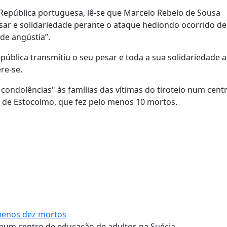
 República portuguesa, lê-se que Marcelo Rebelo de Sousa
esar e solidariedade perante o ataque hediondo ocorrido d
de angústia”.
blica transmitiu o seu pesar e toda a sua solidariedade 
re-se.
condolências" às famílias das vítimas do tiroteio num cent
 de Estocolmo, que fez pelo menos 10 mortos.
 menos dez mortos
 num centro de educação de adultos na Suécia.