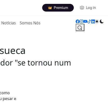
Premium
Log in
Notícias
Somos Nós
 sueca
rador "se tornou num
u como
u pesar e