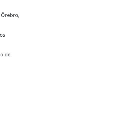
e Örebro,
aos
ro de