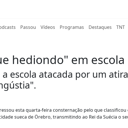
rent)
odcasts
Passou
Vídeos
Programas
Destaques
TNT
ue hediondo" em escola
 a escola atacada por um ati
ngústia".
ressou esta quarta-feira consternação pelo que classifico
dade sueca de Örebro, transmitindo ao Rei da Suécia o se