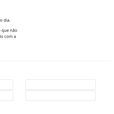
o dia.
e que não
rdo com a