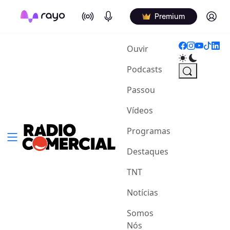
On Air
Podcasts
Log in
Premium
(current)
Ouvir
Podcasts
Passou
Vídeos
Programas
Destaques
TNT
Notícias
Somos
Nós