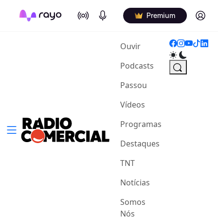
On Air
Podcasts
Log in
Premium
(current)
Ouvir
Podcasts
Passou
Vídeos
Programas
Destaques
TNT
Notícias
Somos
Nós