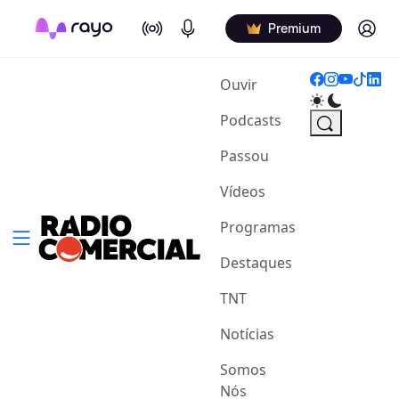
On Air
Podcasts
Log in
Premium
(current)
Ouvir
Podcasts
Passou
Vídeos
Programas
Destaques
TNT
Notícias
Somos
Nós