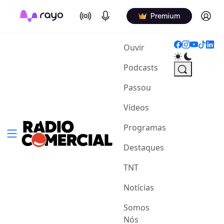
On Air
Podcasts
Log in
Premium
(current)
Ouvir
Podcasts
Passou
Vídeos
Programas
Destaques
TNT
Notícias
Somos
Nós