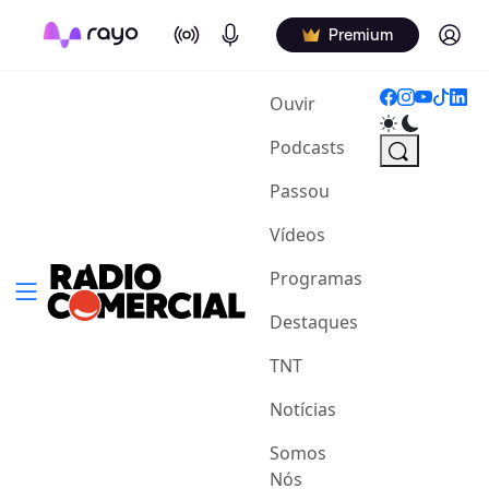
On Air
Podcasts
Log in
Premium
(current)
Ouvir
Podcasts
Passou
Vídeos
Programas
Destaques
TNT
Notícias
Somos
Nós