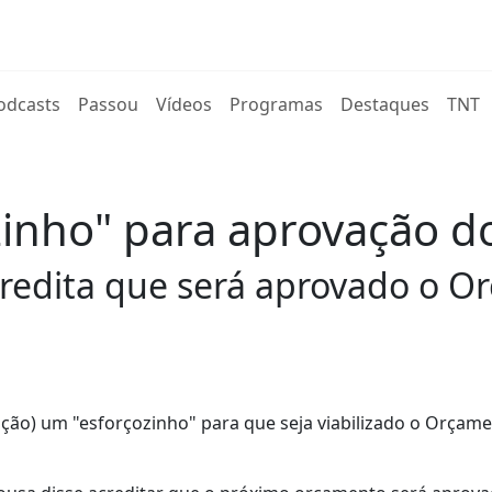
rent)
odcasts
Passou
Vídeos
Programas
Destaques
TNT
zinho" para aprovação 
credita que será aprovado o O
ção) um "esforçozinho" para que seja viabilizado o Orçam