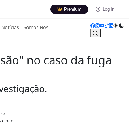
Premium
Log in
Notícias
Somos Nós
usão" no caso da fuga
vestigação.
re.
 cinco