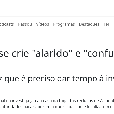
rent)
odcasts
Passou
Vídeos
Programas
Destaques
TNT
e crie "alarido" e "conf
z que é preciso dar tempo à in
al na investigação ao caso da fuga dos reclusos de Alcoent
autoridades para saberem o que se passou e localizarem os