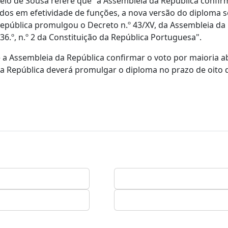
elo de Sousa refere que "a Assembleia da República confi
dos em efetividade de funções, a nova versão do diploma s
epública promulgou o Decreto n.º 43/XV, da Assembleia da
6.º, n.º 2 da Constituição da República Portuguesa".
e a Assembleia da República confirmar o voto por maioria a
a República deverá promulgar o diploma no prazo de oito d