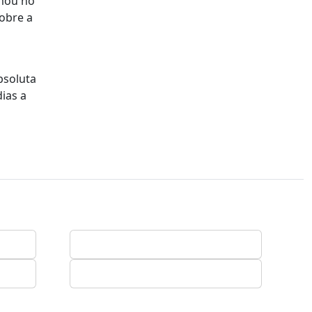
rmou no
obre a
bsoluta
ias a