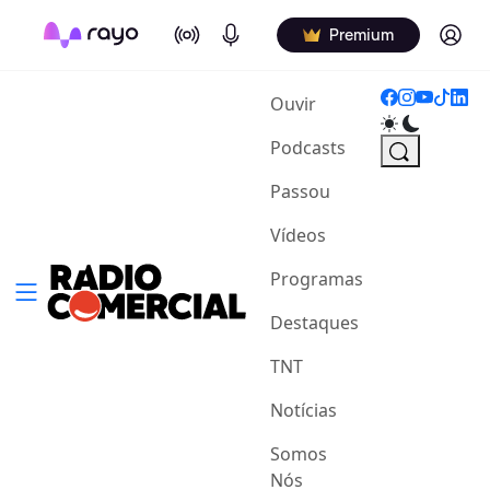
On Air
Podcasts
Log in
Premium
(current)
Ouvir
Podcasts
Passou
Vídeos
Programas
Destaques
TNT
Notícias
Somos
Nós