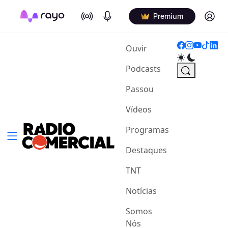
On Air
Podcasts
Log in
Premium
(current)
Ouvir
Podcasts
Passou
Vídeos
Programas
Destaques
TNT
Notícias
Somos
Nós