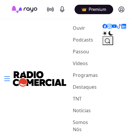
On Air
Podcasts
Log in
Premium
(current)
Ouvir
Podcasts
Passou
Vídeos
Programas
Destaques
TNT
Notícias
Somos
Nós