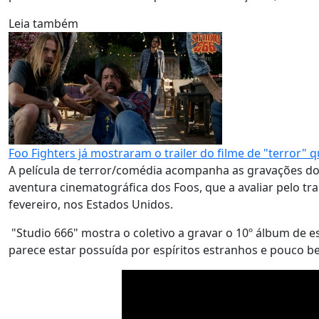
Leia também
Foo Fighters já mostraram o trailer do filme de "terror" 
A película de terror/comédia acompanha as gravações do 
aventura cinematográfica dos Foos, que a avaliar pelo trai
fevereiro, nos Estados Unidos.
"Studio 666" mostra o coletivo a gravar o 10º álbum de e
parece estar possuída por espíritos estranhos e pouco 