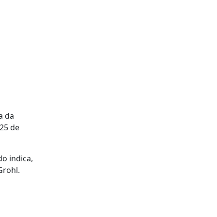
a da
 25 de
o indica,
Grohl.