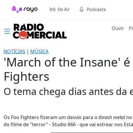
On Air
Podcasts
(cur
Ouvir
P
NOTÍCIAS
|
MÚSICA
'March of the Insane'
Fighters
O tema chega dias antes da e
Os Foo Fighters fizeram um desvio para o
thrash metal
no 
do filme de "terror" - Studio 666 - que vai estrear nos Es