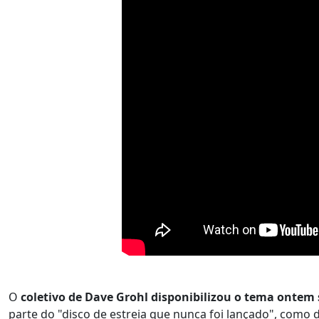
O
coletivo de Dave Grohl disponibilizou o tema ont
parte do "disco de estreia que nunca foi lançado", como 