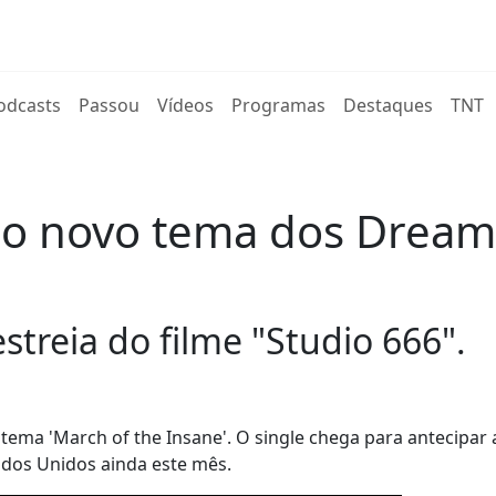
rent)
odcasts
Passou
Vídeos
Programas
Destaques
TNT
 é o novo tema dos Drea
streia do filme "Studio 666".
tema 'March of the Insane'. O single chega para antecipar a
tados Unidos ainda este mês.