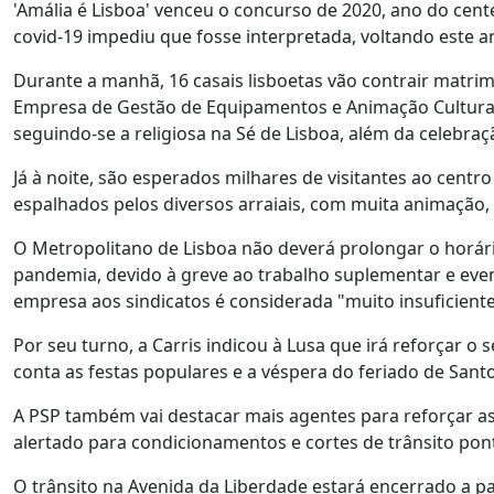
'Amália é Lisboa' venceu o concurso de 2020, ano do ce
covid-19 impediu que fosse interpretada, voltando este a
Durante a manhã, 16 casais lisboetas vão contrair matr
Empresa de Gestão de Equipamentos e Animação Cultural (
seguindo-se a religiosa na Sé de Lisboa, além da celebr
Já à noite, são esperados milhares de visitantes ao centro 
espalhados pelos diversos arraiais, com muita animação,
O Metropolitano de Lisboa não deverá prolongar o horár
pandemia, devido à greve ao trabalho suplementar e eve
empresa aos sindicatos é considerada "muito insuficiente
Por seu turno, a Carris indicou à Lusa que irá reforçar o
conta as festas populares e a véspera do feriado de Sant
A PSP também vai destacar mais agentes para reforçar as 
alertado para condicionamentos e cortes de trânsito pon
O trânsito na Avenida da Liberdade estará encerrado a par