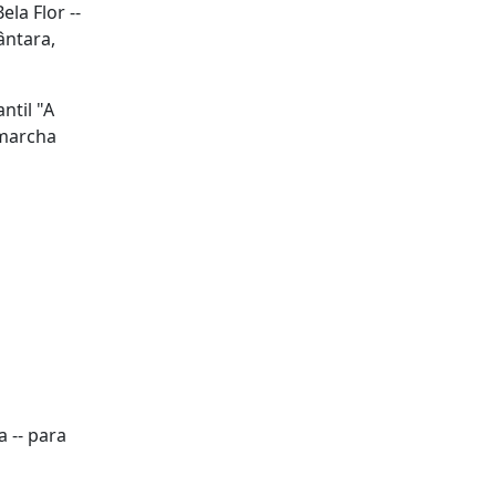
la Flor --
ântara,
ntil "A
 marcha
 -- para