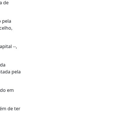
a de
 pela
celho,
pital --,
 da
ntada pela
endo em
lém de ter