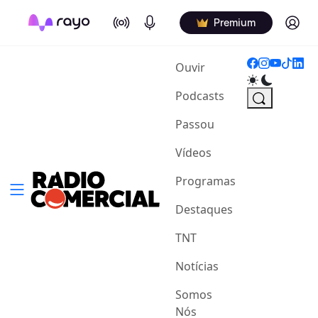
On Air
Podcasts
Log in
Premium
(current)
Ouvir
Podcasts
Passou
Vídeos
Programas
Destaques
TNT
Notícias
Somos
Nós