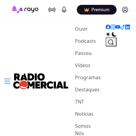
On Air
Podcasts
Log in
Premium
(current)
Ouvir
Podcasts
Passou
Vídeos
Programas
Destaques
TNT
Notícias
Somos
Nós