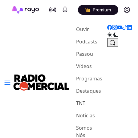
On Air
Podcasts
Log in
Premium
(current)
Ouvir
Podcasts
Passou
Vídeos
Programas
Destaques
TNT
Notícias
Somos
Nós