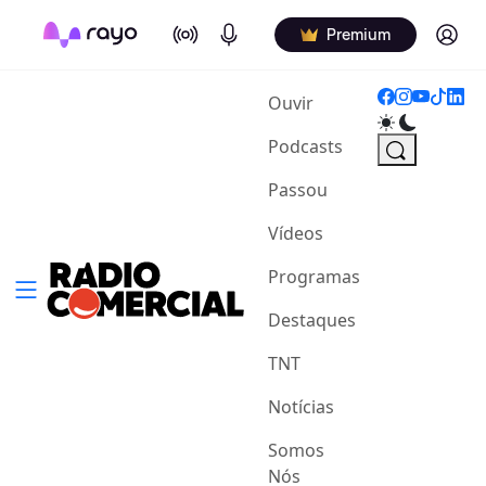
On Air
Podcasts
Log in
Premium
(current)
Ouvir
Podcasts
Passou
Vídeos
Programas
Destaques
TNT
Notícias
Somos
Nós