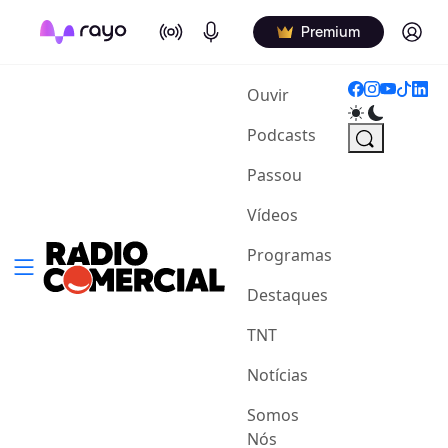
On Air
Podcasts
Log in
Premium
(current)
Ouvir
Podcasts
Passou
Vídeos
Programas
Destaques
TNT
Notícias
Somos
Nós