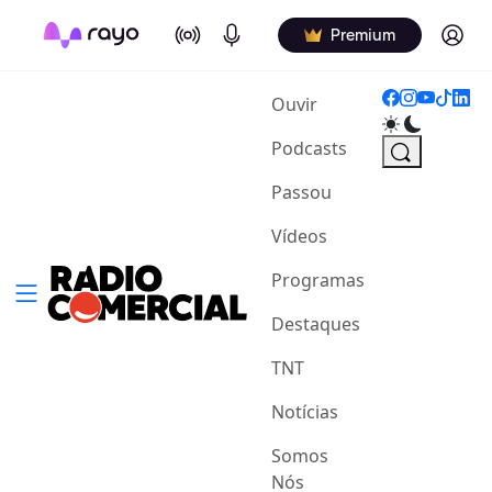
On Air
Podcasts
Log in
Premium
(current)
Ouvir
Podcasts
Passou
Vídeos
Programas
Destaques
TNT
Notícias
Somos
Nós