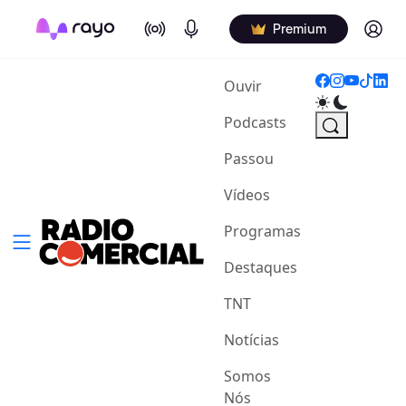
On Air
Podcasts
Log in
Premium
(current)
Ouvir
Podcasts
Passou
Vídeos
Programas
Destaques
TNT
Notícias
Somos
Nós