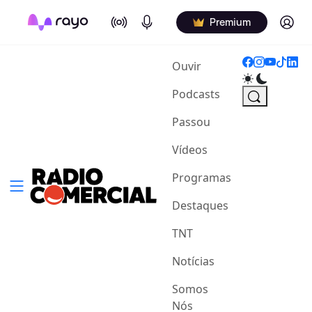
On Air
Podcasts
Log in
Premium
(current)
Ouvir
Podcasts
Passou
Vídeos
Programas
Destaques
TNT
Notícias
Somos
Nós