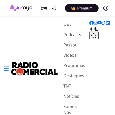
On Air
Podcasts
Log in
Premium
(current)
Ouvir
Podcasts
Passou
Vídeos
Programas
Destaques
TNT
Notícias
Somos
Nós