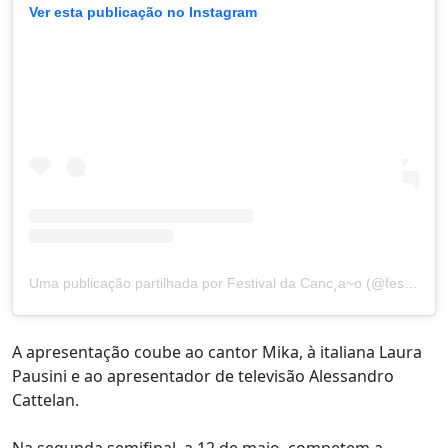
Ver esta publicação no Instagram
Uma publicação partilhada por Festival da Canc¸a~o (@festivaldacancao.rtp)
A apresentação coube ao cantor Mika, à italiana Laura
Pausini e ao apresentador de televisão Alessandro
Cattelan.
Na segunda semifinal, a 12 de maio, competem a