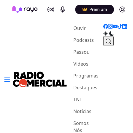
On Air
Podcasts
Log in
Premium
(current)
Ouvir
Podcasts
Passou
Vídeos
Programas
Destaques
TNT
Notícias
Somos
Nós