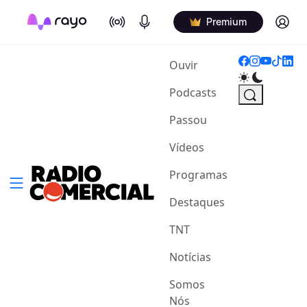
On Air
Podcasts
Log in
Premium
(current)
Ouvir
Podcasts
Passou
Vídeos
Programas
Destaques
TNT
Notícias
Somos
Nós