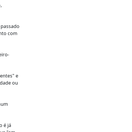
,
r passado
unto com
eiro-
tentes" e
uldade ou
nhum
 é já