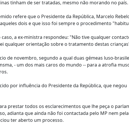
ninas tinham de ser tratadas, mesmo não morando no país.
mido refere que o Presidente da República, Marcelo Rebel
queles dois e que isso foi sempre o procedimento "habitua
 caso, a ex-ministra respondeu: "Não tive qualquer contac
ei qualquer orientação sobre o tratamento destas crianças
ício de novembro, segundo a qual duas gémeas luso-brasile
sma, - um dos mais caros do mundo -- para a atrofia musc
ros.
ecido por influência do Presidente da República, que negou
para prestar todos os esclarecimentos que lhe peça o parla
aso, adianta que ainda não foi contactada pelo MP nem pela
ciou ter aberto um processo.