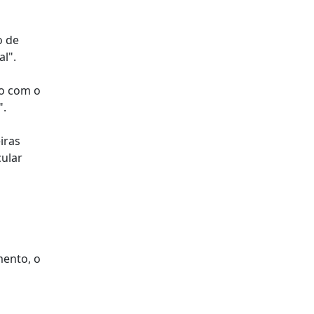
o de
l".
to com o
".
iras
ular
mento, o