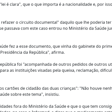
ei é clara", que o que importa é a nacionalidade e, por isso
 refazer o circuito documental" daquilo que lhe poderia te
se passava com este caso entrou no Ministério da Saúde j
 Saúde fez a esse documento, que vinha do gabinete do prim
Presidência da República", afirma.
a República foi "acompanhada de outros pedidos de outros u
ara as instituições visadas pela queixa, reclamação, dific
 os cartões de cidadão das duas crianças": "Não houve ne
aúde sobre este tema", insistiu.
dades fora do Ministério da Saúde e que o que tem consigo