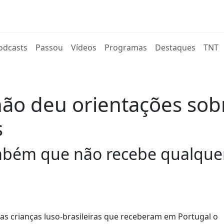
rent)
odcasts
Passou
Vídeos
Programas
Destaques
TNT
não deu orientações sob
s
mbém que não recebe qualquer
as crianças luso-brasileiras que receberam em Portugal o