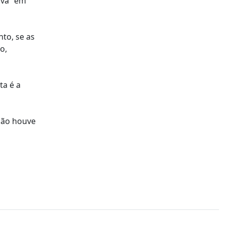
ava "em
to, se as
o,
ta é a
 não houve