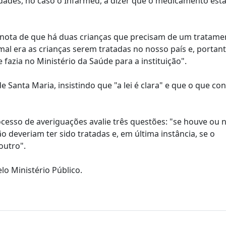
idades, no caso o Infarmed, a dizer que o medicamento est
a nota de que há duas crianças que precisam de um tratamen
al era as crianças serem tratadas no nosso país e, portant
azia no Ministério da Saúde para a instituição".
Santa Maria, insistindo que "a lei é clara" e que o que con
ocesso de averiguações avalie três questões: "se houve ou
o deveriam ter sido tratadas e, em última instância, se o
outro".
lo Ministério Público.