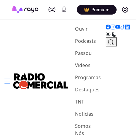
On Air
Podcasts
Log in
Premium
(current)
Ouvir
Podcasts
Passou
Vídeos
Programas
Destaques
TNT
Notícias
Somos
Nós