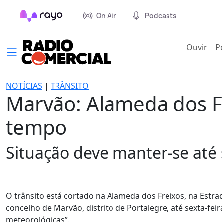
On Air
Podcasts
(cur
Ouvir
P
NOTÍCIAS
|
TRÂNSITO
Marvão: Alameda dos F
tempo
Situação deve manter-se até s
O trânsito está cortado na Alameda dos Freixos, na Estra
concelho de Marvão, distrito de Portalegre, até sexta-fe
meteorológicas”.