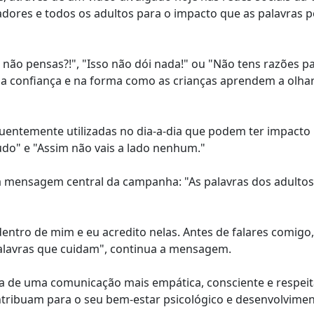
dadores e todos os adultos para o impacto que as palavras 
ão pensas?!", "Isso não dói nada!" ou "Não tens razões pa
a confiança e na forma como as crianças aprendem a olhar
quentemente utilizadas no dia-a-dia que podem ter impacto
udo" e "Assim não vais a lado nenhum."
z à mensagem central da campanha: "As palavras dos adulto
dentro de mim e eu acredito nelas. Antes de falares comigo
palavras que cuidam", continua a mensagem.
a de uma comunicação mais empática, consciente e respei
tribuam para o seu bem-estar psicológico e desenvolvime