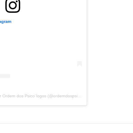
tagram
Uma publicação partilhada por Ordem dos Psico´logos (@ordemdospsicologos)