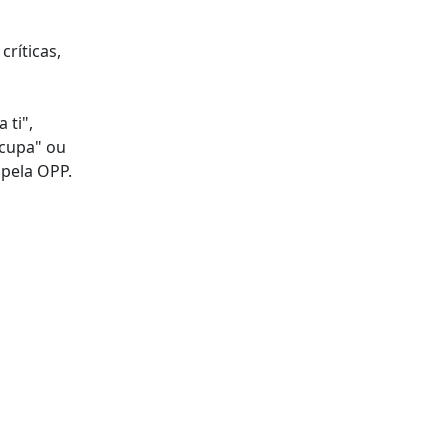
ríticas,
 ti",
ocupa" ou
pela OPP.