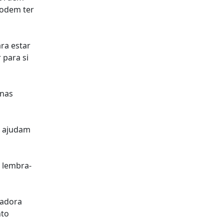
podem ter
ra estar
 para si
 nas
s ajudam
, lembra-
tadora
nto