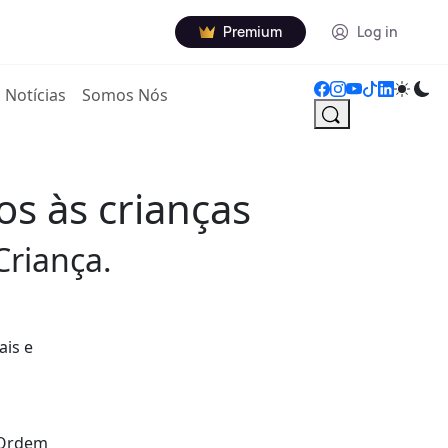
Premium
Log in
Notícias
Somos Nós
s às crianças
riança.
ais e
a Ordem