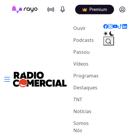
On Air
Podcasts
Log in
Premium
(current)
Ouvir
Podcasts
Passou
Vídeos
Programas
Destaques
TNT
Notícias
Somos
Nós