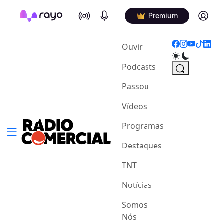
On Air
Podcasts
Log in
Premium
(current)
Ouvir
Podcasts
Passou
Vídeos
Programas
Destaques
TNT
Notícias
Somos
Nós