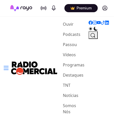
On Air
Podcasts
Log in
Premium
(current)
Ouvir
Podcasts
Passou
Vídeos
Programas
Destaques
TNT
Notícias
Somos
Nós