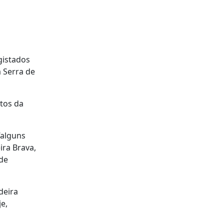
gistados
 Serra de
tos da
“alguns
ira Brava,
 de
deira
e,