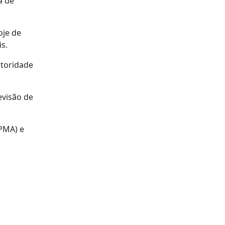
a de
oje de
s.
utoridade
evisão de
IPMA) e