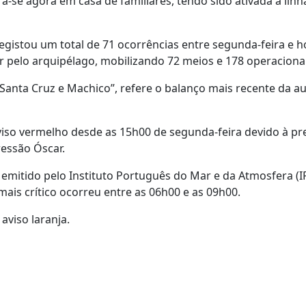
-se agora em casa de familiares, tendo sido ativada a linh
 registou um total de 71 ocorrências entre segunda-feira e h
pelo arquipélago, mobilizando 72 meios e 178 operacionai
Santa Cruz e Machico”, refere o balanço mais recente da a
aviso vermelho desde as 15h00 de segunda-feira devido à pr
essão Óscar.
i emitido pelo Instituto Português do Mar e da Atmosfera (
mais crítico ocorreu entre as 06h00 e as 09h00.
aviso laranja.