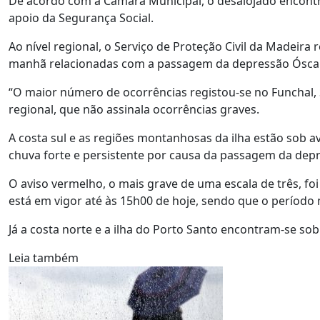
De acordo com a Câmara Municipal, o desalojado encontra
apoio da Segurança Social.
Ao nível regional, o Serviço de Proteção Civil da Madeira
manhã relacionadas com a passagem da depressão Óscar 
“O maior número de ocorrências registou-se no Funchal, 
regional, que não assinala ocorrências graves.
A costa sul e as regiões montanhosas da ilha estão sob 
chuva forte e persistente por causa da passagem da depr
O aviso vermelho, o mais grave de uma escala de três, fo
está em vigor até às 15h00 de hoje, sendo que o período 
Já a costa norte e a ilha do Porto Santo encontram-se sob 
Leia também