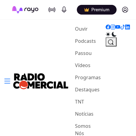
On Air
Podcasts
Log in
Premium
(current)
Ouvir
Podcasts
Passou
Vídeos
Programas
Destaques
TNT
Notícias
Somos
Nós