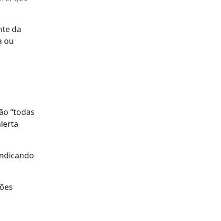
nte da
a ou
ão “todas
lerta
indicando
ções