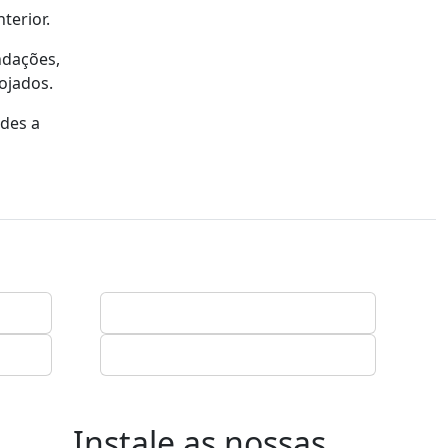
terior.
ndações,
lojados.
ades a
Instale as nossas