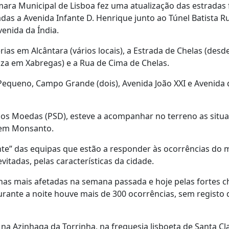
ra Municipal de Lisboa fez uma atualização das estradas
as a Avenida Infante D. Henrique junto ao Túnel Batista Ru
venida da Índia.
 em Alcântara (vários locais), a Estrada de Chelas (desd
za em Xabregas) e a Rua de Cima de Chelas.
equeno, Campo Grande (dois), Avenida João XXI e Avenida 
los Moedas (PSD), esteve a acompanhar no terreno as situ
, em Monsanto.
te” das equipas que estão a responder às ocorrências do 
tadas, pelas características da cidade.
nas mais afetadas na semana passada e hoje pelas fortes 
durante a noite houve mais de 300 ocorrências, sem registo 
 na Azinhaga da Torrinha, na freguesia lisboeta de Santa Cl