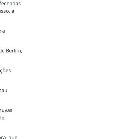
 fechadas
sso, a
e a
de Berlim,
ações
mau
chuvas
de
ara, que