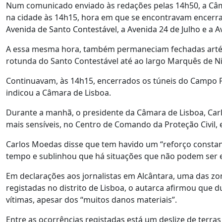
Num comunicado enviado às redações pelas 14h50, a Câma
na cidade às 14h15, hora em que se encontravam encerrad
Avenida de Santo Contestável, a Avenida 24 de Julho e a A
A essa mesma hora, também permaneciam fechadas artérias
rotunda do Santo Contestável até ao largo Marquês de Ni
Continuavam, às 14h15, encerrados os túneis do Campo P
indicou a Câmara de Lisboa.
Durante a manhã, o presidente da Câmara de Lisboa, Car
mais sensíveis, no Centro de Comando da Proteção Civil
Carlos Moedas disse que tem havido um “reforço constan
tempo e sublinhou que há situações que não podem ser evi
Em declarações aos jornalistas em Alcântara, uma das zo
registadas no distrito de Lisboa, o autarca afirmou que 
vítimas, apesar dos “muitos danos materiais”.
Entre as ocorrências registadas está um deslize de terras