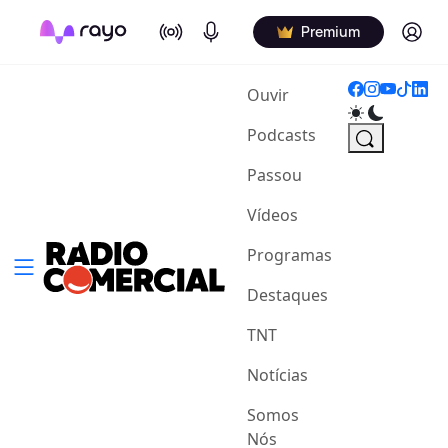
On Air
Podcasts
Log in
Premium
(current)
Ouvir
Podcasts
Passou
Vídeos
Programas
Destaques
TNT
Notícias
Somos
Nós