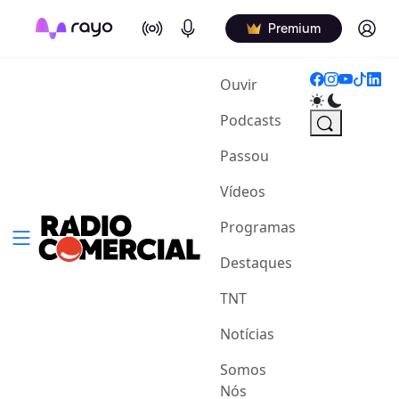
On Air
Podcasts
Log in
Premium
(current)
Ouvir
Podcasts
Passou
Vídeos
Programas
Destaques
TNT
Notícias
Somos
Nós