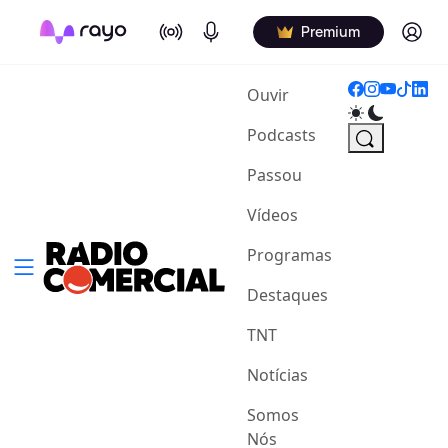
On Air
Podcasts
Log in
Premium
(current)
Ouvir
Podcasts
Passou
Vídeos
Programas
Destaques
TNT
Notícias
Somos
Nós