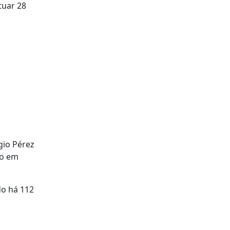
tuar 28
gio Pérez
do em
do há 112