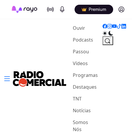
On Air
Podcasts
Log in
Premium
(current)
Ouvir
Podcasts
Passou
Vídeos
Programas
Destaques
TNT
Notícias
Somos
Nós