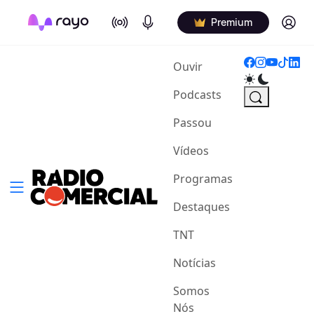
On Air
Podcasts
Log in
Premium
(current)
Ouvir
Podcasts
Passou
Vídeos
Programas
Destaques
TNT
Notícias
Somos
Nós