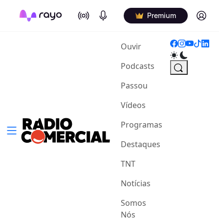
On Air
Podcasts
Log in
Premium
(current)
Ouvir
Podcasts
Passou
Vídeos
Programas
Destaques
TNT
Notícias
Somos
Nós