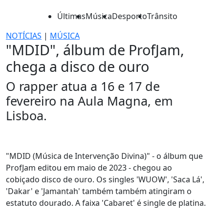
Últimas
Música
Desporto
Trânsito
NOTÍCIAS
|
MÚSICA
"MDID", álbum de ProfJam,
chega a disco de ouro
O rapper atua a 16 e 17 de
fevereiro na Aula Magna, em
Lisboa.
"MDID (Música de Intervenção Divina)" - o álbum que
ProfJam editou em maio de 2023 - chegou ao
cobiçado disco de ouro. Os singles 'WUOW', 'Saca Lá',
'Dakar' e 'Jamantah' também também atingiram o
estatuto dourado. A faixa 'Cabaret' é single de platina.