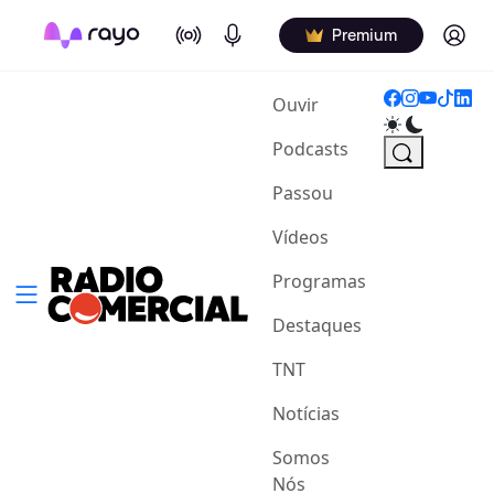
On Air
Podcasts
Log in
Premium
(current)
Ouvir
Podcasts
Passou
Vídeos
Programas
Destaques
TNT
Notícias
Somos
Nós