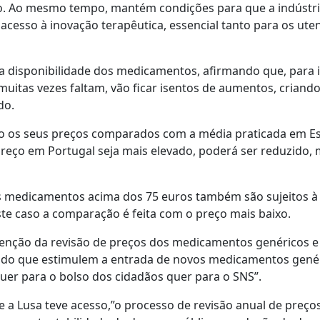
o. Ao mesmo tempo, mantém condições para que a indústr
acesso à inovação terapêutica, essencial tanto para os ute
a disponibilidade dos medicamentos, afirmando que, para i
uitas vezes faltam, vão ficar isentos de aumentos, criand
do.
o os seus preços comparados com a média praticada em E
o preço em Portugal seja mais elevado, poderá ser reduzido,
 os medicamentos acima dos 75 euros também são sujeitos à
te caso a comparação é feita com o preço mais baixo.
isenção da revisão de preços dos medicamentos genéricos e
cado que estimulem a entrada de novos medicamentos gené
er para o bolso dos cidadãos quer para o SNS”.
e a Lusa teve acesso,”o processo de revisão anual de preços