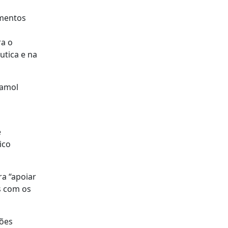
amentos
ra o
utica e na
tamol
e
ico
a “apoiar
s com os
ções