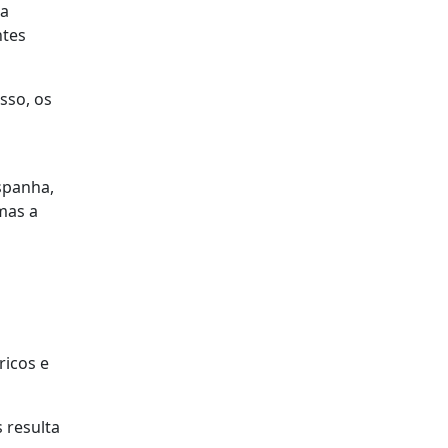
ia
ntes
sso, os
o
spanha,
 mas a
ricos e
 resulta