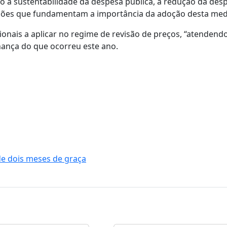
do a sustentabilidade da despesa pública, a redução da des
zões que fundamentam a importância da adoção desta med
nais a aplicar no regime de revisão de preços, “atendendo
hança do que ocorreu este ano.
de dois meses de graça