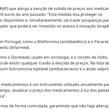
(RAP) que alarga a isenção de subida de preços aos medic
16 euros do ano passado. “Esta medida visa proteger os
 disponíveis e, simultaneamente, vai trazer poupanças pa
alor que poderá ser investido no acesso à inovação terapê
em Portugal, como a Metformina (antidiabético) e o Parace
ento (Infarmed).
mo o Docetaxel, usado em oncologia, e o cloreto de sódio,
 de existir qualquer travão à descida de preços. Na lista d
m Azitromicina injetável (antibacteriano) e o ácido valpró
os medicamentos é um instrumento utilizado anualmente par
mpo, atualizar o preço dos medicamentos à luz dos paíse
ca”.
 mas de forma controlada, garantindo que não haja altera